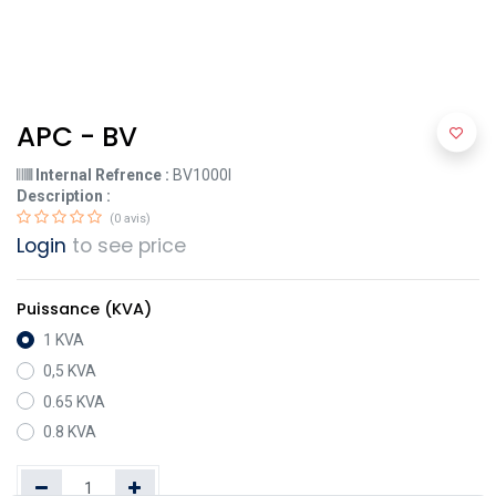
APC - BV
Internal Refrence :
BV1000I
Description :
(0 avis)
Login
to see price
Puissance (KVA)
1 KVA
0,5 KVA
0.65 KVA
0.8 KVA