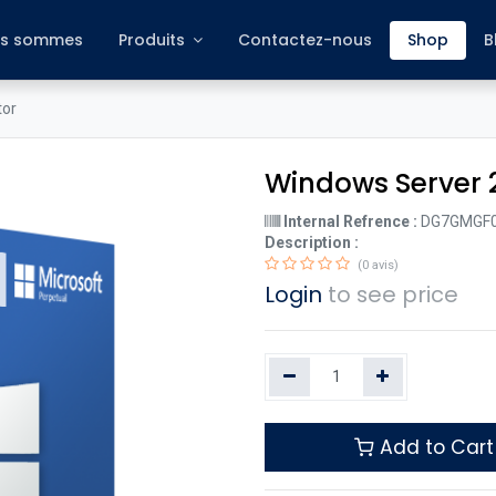
s sommes
Produits
Contactez-nous
Shop
B
tor
Windows Server 
Internal Refrence :
DG7GMGF0
Description :
(0 avis)
Login
to see price
Add to Cart