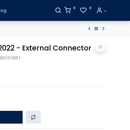
0
0
log
2022 - External Connector
D515:0001