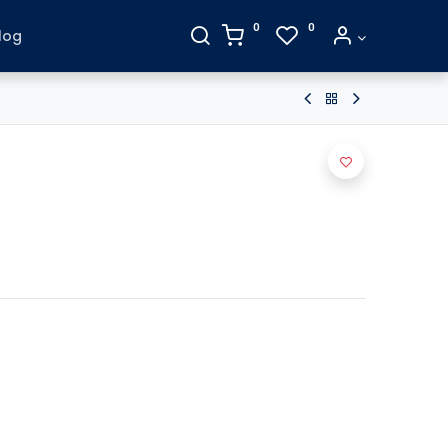
0
0
log
9