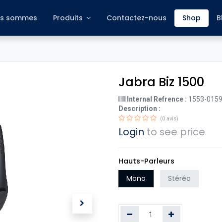
s sommes
Produits
Contactez-nous
Shop
B
Jabra Biz 1500
Internal Refrence :
1553-015
Description :
(0 avis)
Login
to see price
Hauts-Parleurs
Mono
Stéréo