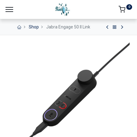
0
Shop
Jabra Engage 50 II Link