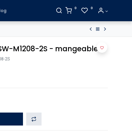
0
0
log
QSW-M1208-2S - mangeable
8-2S