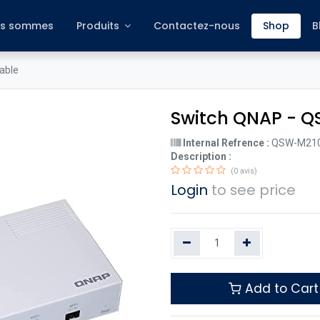
s sommes
Produits
Contactez-nous
Shop
B
able
Switch QNAP - 
Internal Refrence :
QSW-M210
Description :
(0 avis)
Login
to see price
Add to Cart