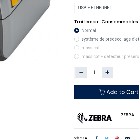
Traitement Consommables
Normal
système de prédécollage d'e
massicot
massicot + détecteur présenc
Add to Cart
ZEBRA
Share :