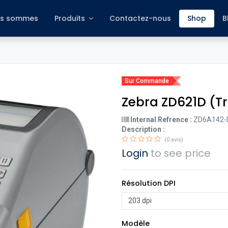
s sommes
Produits
Contactez-nous
Shop
B
Sur Commande
Zebra ZD621D (Tr
Internal Refrence :
ZD6A142-
Description :
(0 avis)
Login
to see price
Résolution DPI
Modèle