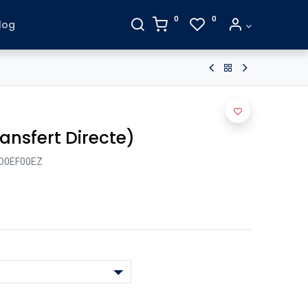
0
0
log
ansfert Directe)
D0EF00EZ