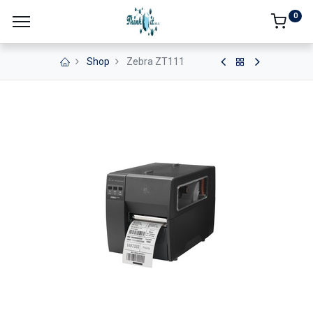
0
Shop
Zebra ZT111