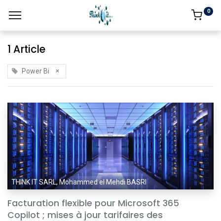
0
1 Article
×
Power Bi
THINK IT SARL, Mohammed el Mehdi BASRI
Facturation flexible pour Microsoft 365
Copilot ; mises à jour tarifaires des