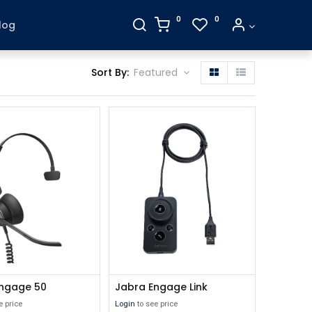
0
0
log
Sort By:
Featured
Engage 50
Jabra Engage Link
e price
Login
to see price