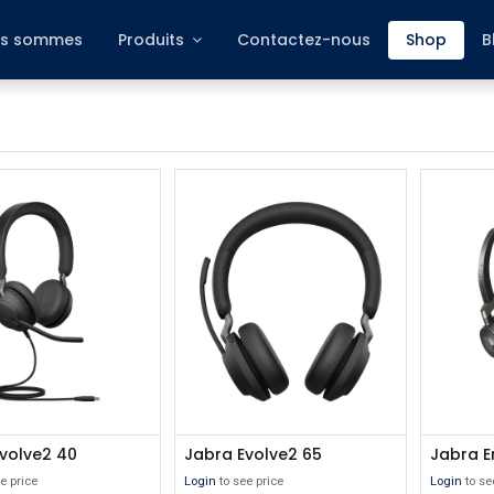
s sommes
Produits
Contactez-nous
Shop
B
volve2 40
Jabra Evolve2 65
Jabra 
e price
Login
to see price
Login
to se