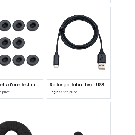
Coussinets d'oreille Jabra Engage 50 ( 5 paires)
Rallonge Jabra Link : USB-C vers USB-A / USB-C
e price
Login
to see price