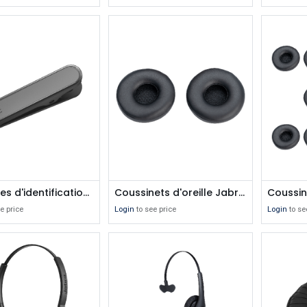
Étiquettes d'identification Jabra Engage pour micro-casque filaire, 10 pièces
Coussinets d'oreille Jabra Engage 50
e price
Login
to see price
Login
to se