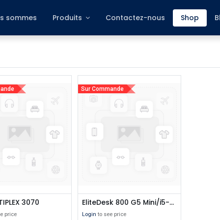
s sommes
Produits
Contactez-nous
Shop
B
mande
Sur Commande
TIPLEX 3070
EliteDesk 800 G5 Mini/i5-9500T/8GB RAM/256GB SSD/W10P_Grade A
e price
Login
to see price