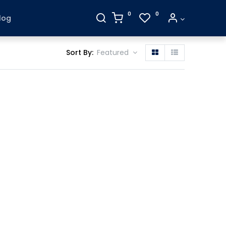
0
0
log
Sort By:
Featured