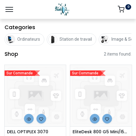
0
Categories
Ordinateurs
Station de travail
Image & Son
Shop
2 items found.
Sur Commande
Sur Commande
DELL OPTIPLEX 3070
EliteDesk 800 G5 Mini/i5-9500T/8GB RAM/256GB SSD/W10P_Grade A